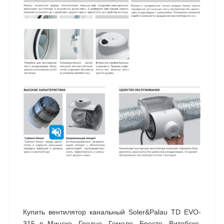
Купить вентилятор канальный Soler&Palau TD EVO-
315 в Минске, Гродно, Гомеле, Бресте, Витебске,